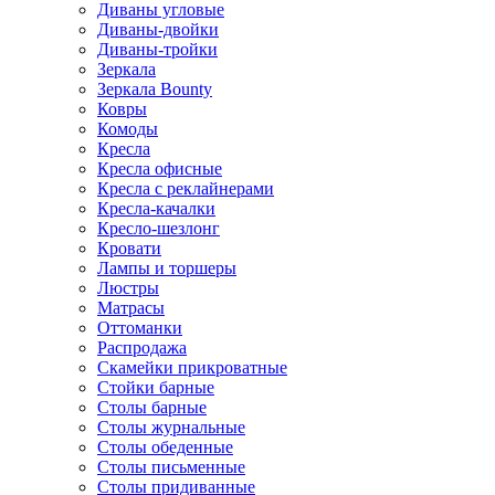
Диваны угловые
Диваны-двойки
Диваны-тройки
Зеркала
Зеркала Bounty
Ковры
Комоды
Кресла
Кресла офисные
Кресла с реклайнерами
Кресла-качалки
Кресло-шезлонг
Кровати
Лампы и торшеры
Люстры
Матрасы
Оттоманки
Распродажа
Скамейки прикроватные
Стойки барные
Столы барные
Столы журнальные
Столы обеденные
Столы письменные
Столы придиванные