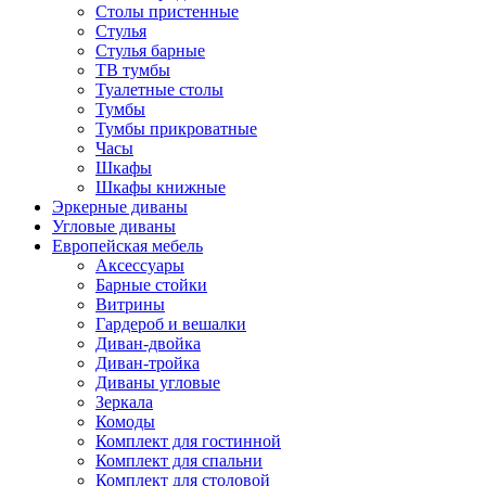
Столы пристенные
Стулья
Стулья барные
ТВ тумбы
Туалетные столы
Тумбы
Тумбы прикроватные
Часы
Шкафы
Шкафы книжные
Эркерные диваны
Угловые диваны
Европейская мебель
Аксессуары
Барные стойки
Витрины
Гардероб и вешалки
Диван-двойка
Диван-тройка
Диваны угловые
Зеркала
Комоды
Комплект для гостинной
Комплект для спальни
Комплект для столовой