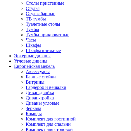
Столы пристенные
Стулья
Стулья барные
ТВ тумбы
Туалетные столы
Тумбы
Тумбы прикроватные
Часы
Шкафы
Шкафы книжные
Эркерные диваны
Угловые диваны
Европейская мебель
Аксессуары
Барные стойки
Витрины
Гардероб и вешалки
Диван-двойка
Диван-тройка
Диваны угловые
Зеркала
Комоды
Комплект для гостинной
Комплект для спальни
Комплект для столовой