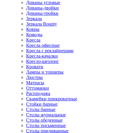
Диваны угловые
Диваны-двойки
Диваны-тройки
Зеркала
Зеркала Bounty
Ковры
Комоды
Кресла
Кресла офисные
Кресла с реклайнерами
Кресла-качалки
Кресло-шезлонг
Кровати
Лампы и торшеры
Люстры
Матрасы
Оттоманки
Распродажа
Скамейки прикроватные
Стойки барные
Столы барные
Столы журнальные
Столы обеденные
Столы письменные
Столы придиванные