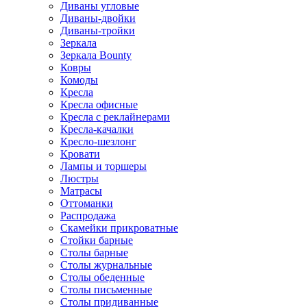
Диваны угловые
Диваны-двойки
Диваны-тройки
Зеркала
Зеркала Bounty
Ковры
Комоды
Кресла
Кресла офисные
Кресла с реклайнерами
Кресла-качалки
Кресло-шезлонг
Кровати
Лампы и торшеры
Люстры
Матрасы
Оттоманки
Распродажа
Скамейки прикроватные
Стойки барные
Столы барные
Столы журнальные
Столы обеденные
Столы письменные
Столы придиванные