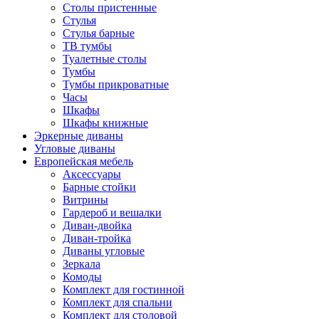
Столы пристенные
Стулья
Стулья барные
ТВ тумбы
Туалетные столы
Тумбы
Тумбы прикроватные
Часы
Шкафы
Шкафы книжные
Эркерные диваны
Угловые диваны
Европейская мебель
Аксессуары
Барные стойки
Витрины
Гардероб и вешалки
Диван-двойка
Диван-тройка
Диваны угловые
Зеркала
Комоды
Комплект для гостинной
Комплект для спальни
Комплект для столовой