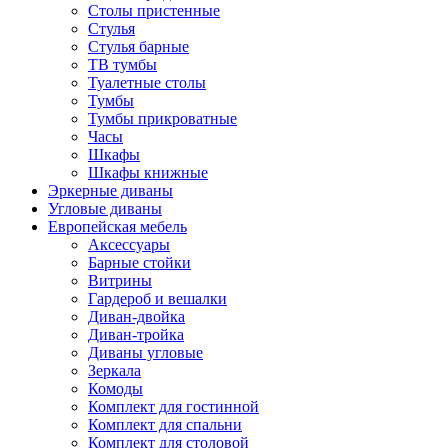
Столы пристенные
Стулья
Стулья барные
ТВ тумбы
Туалетные столы
Тумбы
Тумбы прикроватные
Часы
Шкафы
Шкафы книжные
Эркерные диваны
Угловые диваны
Европейская мебель
Аксессуары
Барные стойки
Витрины
Гардероб и вешалки
Диван-двойка
Диван-тройка
Диваны угловые
Зеркала
Комоды
Комплект для гостинной
Комплект для спальни
Комплект для столовой