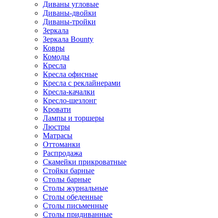
Диваны угловые
Диваны-двойки
Диваны-тройки
Зеркала
Зеркала Bounty
Ковры
Комоды
Кресла
Кресла офисные
Кресла с реклайнерами
Кресла-качалки
Кресло-шезлонг
Кровати
Лампы и торшеры
Люстры
Матрасы
Оттоманки
Распродажа
Скамейки прикроватные
Стойки барные
Столы барные
Столы журнальные
Столы обеденные
Столы письменные
Столы придиванные