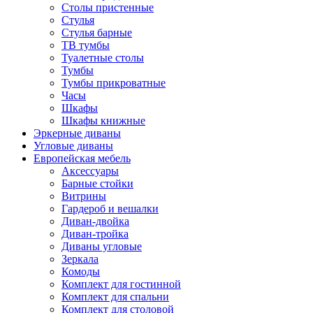
Столы пристенные
Стулья
Стулья барные
ТВ тумбы
Туалетные столы
Тумбы
Тумбы прикроватные
Часы
Шкафы
Шкафы книжные
Эркерные диваны
Угловые диваны
Европейская мебель
Аксессуары
Барные стойки
Витрины
Гардероб и вешалки
Диван-двойка
Диван-тройка
Диваны угловые
Зеркала
Комоды
Комплект для гостинной
Комплект для спальни
Комплект для столовой