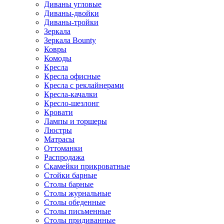
Диваны угловые
Диваны-двойки
Диваны-тройки
Зеркала
Зеркала Bounty
Ковры
Комоды
Кресла
Кресла офисные
Кресла с реклайнерами
Кресла-качалки
Кресло-шезлонг
Кровати
Лампы и торшеры
Люстры
Матрасы
Оттоманки
Распродажа
Скамейки прикроватные
Стойки барные
Столы барные
Столы журнальные
Столы обеденные
Столы письменные
Столы придиванные