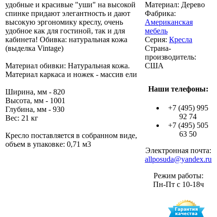
удобные и красивые "уши" на высокой
Материал:
Дерево
спинке придают элегантность и дают
Фабрика:
высокую эргономику креслу, очень
Американская
удобное как для гостиной, так и для
мебель
кабинета! Обивка: натуральная кожа
Серия:
Кресла
(выделка Vintage)
Страна-
производитель:
Материал обивки: Натуральная кожа.
США
Материал каркаса и ножек - массив ели
Наши телефоны:
Ширина, мм - 820
Высота, мм - 1001
+7 (495) 995
Глубина, мм - 930
92 74
Вес: 21 кг
+7 (495) 505
63 50
Кресло поставляется в собранном виде,
объем в упаковке: 0,71 м3
Электронная почта:
allposuda@yandex.ru
Режим работы:
Пн-Пт с 10-18ч