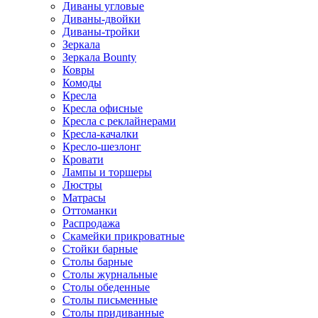
Диваны угловые
Диваны-двойки
Диваны-тройки
Зеркала
Зеркала Bounty
Ковры
Комоды
Кресла
Кресла офисные
Кресла с реклайнерами
Кресла-качалки
Кресло-шезлонг
Кровати
Лампы и торшеры
Люстры
Матрасы
Оттоманки
Распродажа
Скамейки прикроватные
Стойки барные
Столы барные
Столы журнальные
Столы обеденные
Столы письменные
Столы придиванные