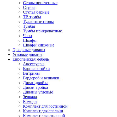
Столы пристенные
Стулья
Стулья барные
ТВ тумбы
Туалетные столы
Тумбы
Тумбы прикроватные
Часы
Шкафы
Шкафы книжные
Эркерные диваны
Угловые диваны
Европейская мебель
Аксессуары
Барные стойки
Витрины
Гардероб и вешалки
Диван-двойка
Диван-тройка
Диваны угловые
Зеркала
Комоды
Комплект для гостинной
Комплект для спальни
Комплект для столовой