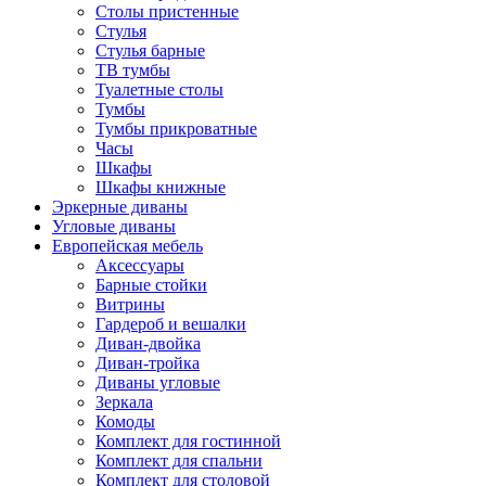
Столы пристенные
Стулья
Стулья барные
ТВ тумбы
Туалетные столы
Тумбы
Тумбы прикроватные
Часы
Шкафы
Шкафы книжные
Эркерные диваны
Угловые диваны
Европейская мебель
Аксессуары
Барные стойки
Витрины
Гардероб и вешалки
Диван-двойка
Диван-тройка
Диваны угловые
Зеркала
Комоды
Комплект для гостинной
Комплект для спальни
Комплект для столовой