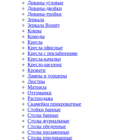
Диваны угловые
Диваны-двойки
Диваны-тройки
Зеркала
Зеркала Bounty
Ковры
Комоды
Кресла
Кресла офисные
Кресла с реклайнерами
Кресла-качалки
Кресло-шезлонг
Кровати
Лампы и торшеры
Люстры
Матрасы
Оттоманки
Распродажа
Скамейки прикроватные
Стойки барные
Столы барные
Столы журнальные
Столы обеденные
Столы письменные
Столы придиванные