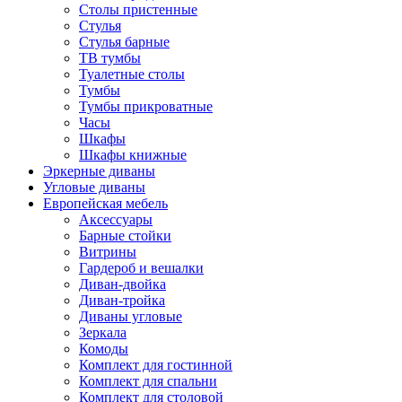
Столы пристенные
Стулья
Стулья барные
ТВ тумбы
Туалетные столы
Тумбы
Тумбы прикроватные
Часы
Шкафы
Шкафы книжные
Эркерные диваны
Угловые диваны
Европейская мебель
Аксессуары
Барные стойки
Витрины
Гардероб и вешалки
Диван-двойка
Диван-тройка
Диваны угловые
Зеркала
Комоды
Комплект для гостинной
Комплект для спальни
Комплект для столовой