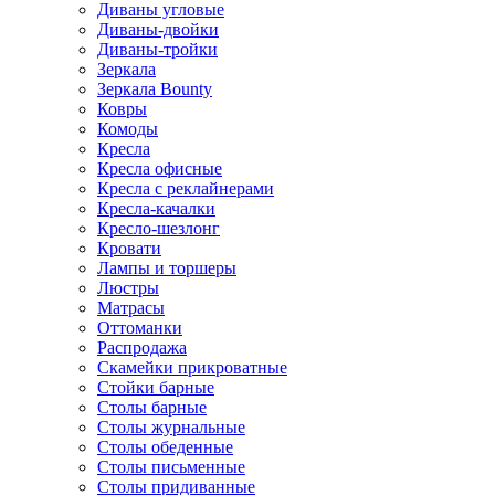
Диваны угловые
Диваны-двойки
Диваны-тройки
Зеркала
Зеркала Bounty
Ковры
Комоды
Кресла
Кресла офисные
Кресла с реклайнерами
Кресла-качалки
Кресло-шезлонг
Кровати
Лампы и торшеры
Люстры
Матрасы
Оттоманки
Распродажа
Скамейки прикроватные
Стойки барные
Столы барные
Столы журнальные
Столы обеденные
Столы письменные
Столы придиванные