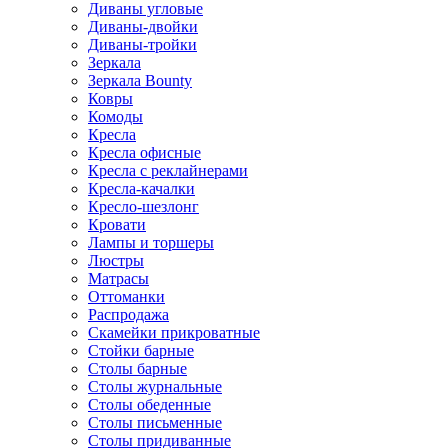
Диваны угловые
Диваны-двойки
Диваны-тройки
Зеркала
Зеркала Bounty
Ковры
Комоды
Кресла
Кресла офисные
Кресла с реклайнерами
Кресла-качалки
Кресло-шезлонг
Кровати
Лампы и торшеры
Люстры
Матрасы
Оттоманки
Распродажа
Скамейки прикроватные
Стойки барные
Столы барные
Столы журнальные
Столы обеденные
Столы письменные
Столы придиванные