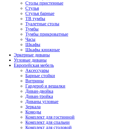
Столы пристенные
Стулья
Стулья барные
ТВ тумбы
Туалетные столы
Тумбы
Тумбы прикроватные
Часы
Шкафы
Шкафы книжные
Эркерные диваны
Угловые диваны
Европейская мебель
Аксессуары
Барные стойки
Витрины
Гардероб и вешалки
Диван-двойка
Диван-тройка
Диваны угловые
Зеркала
Комоды
Комплект для гостинной
Комплект для спальни
Комплект для столовой