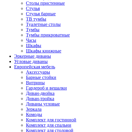
Столы пристенные
Стулья
Стулья барные
ТВ тумбы
Туалетные столы
Тумбы
Тумбы прикроватные
Часы
Шкафы
Шкафы книжные
Эркерные диваны
Угловые диваны
Европейская мебель
Аксессуары
Барные стойки
Витрины
Гардероб и вешалки
Диван-двойка
Диван-тройка
Диваны угловые
Зеркала
Комоды
Комплект для гостинной
Комплект для спальни
Комплект для столовой