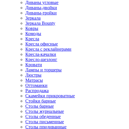
Диваны угловые
Диваны-двойки
Диваны-тройки
Зеркала
Зеркала Bounty
Ковры
Комоды
Кресла
Кресла офисные
Кресла с реклайнерами
Кресла-качалки
Кресло-шезлонг
Кровати
Лампы и торшеры
Люстры
Матрасы
Оттоманки
Распродажа
Скамейки прикроватные
Стойки барные
Столы барные
Столы журнальные
Столы обеденные
Столы письменные
Столы придиванные