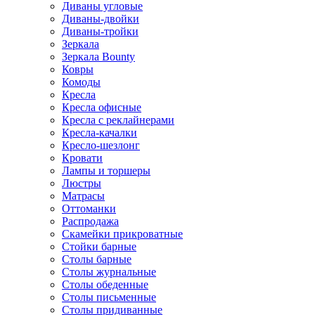
Диваны угловые
Диваны-двойки
Диваны-тройки
Зеркала
Зеркала Bounty
Ковры
Комоды
Кресла
Кресла офисные
Кресла с реклайнерами
Кресла-качалки
Кресло-шезлонг
Кровати
Лампы и торшеры
Люстры
Матрасы
Оттоманки
Распродажа
Скамейки прикроватные
Стойки барные
Столы барные
Столы журнальные
Столы обеденные
Столы письменные
Столы придиванные