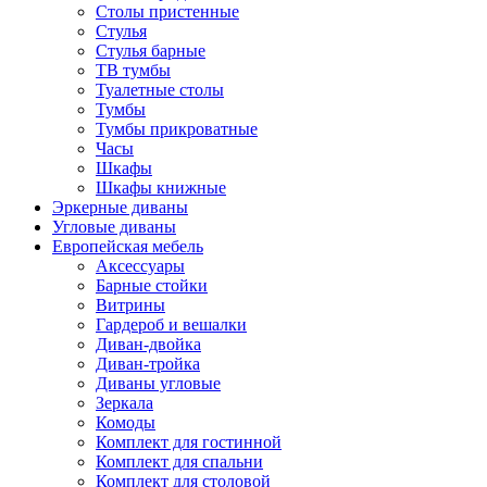
Столы пристенные
Стулья
Стулья барные
ТВ тумбы
Туалетные столы
Тумбы
Тумбы прикроватные
Часы
Шкафы
Шкафы книжные
Эркерные диваны
Угловые диваны
Европейская мебель
Аксессуары
Барные стойки
Витрины
Гардероб и вешалки
Диван-двойка
Диван-тройка
Диваны угловые
Зеркала
Комоды
Комплект для гостинной
Комплект для спальни
Комплект для столовой