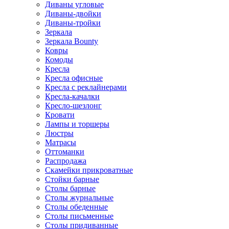
Диваны угловые
Диваны-двойки
Диваны-тройки
Зеркала
Зеркала Bounty
Ковры
Комоды
Кресла
Кресла офисные
Кресла с реклайнерами
Кресла-качалки
Кресло-шезлонг
Кровати
Лампы и торшеры
Люстры
Матрасы
Оттоманки
Распродажа
Скамейки прикроватные
Стойки барные
Столы барные
Столы журнальные
Столы обеденные
Столы письменные
Столы придиванные