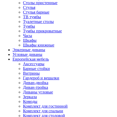
Столы пристенные
Стулья
Стулья барные
ТВ тумбы
Туалетные столы
Тумбы
Тумбы прикроватные
Часы
Шкафы
Шкафы книжные
Эркерные диваны
Угловые диваны
Европейская мебель
Аксессуары
Барные стойки
Витрины
Гардероб и вешалки
Диван-двойка
Диван-тройка
Диваны угловые
Зеркала
Комоды
Комплект для гостинной
Комплект для спальни
Комплект для столовой