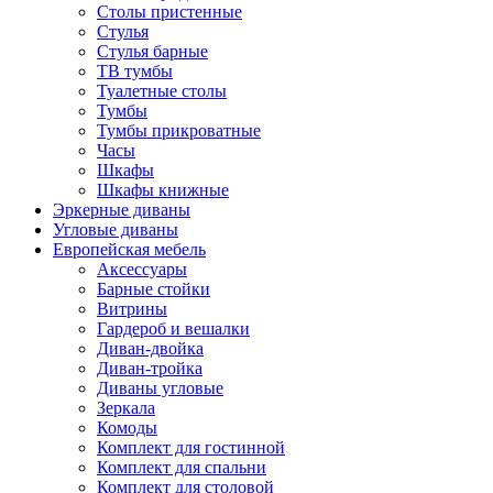
Столы пристенные
Стулья
Стулья барные
ТВ тумбы
Туалетные столы
Тумбы
Тумбы прикроватные
Часы
Шкафы
Шкафы книжные
Эркерные диваны
Угловые диваны
Европейская мебель
Аксессуары
Барные стойки
Витрины
Гардероб и вешалки
Диван-двойка
Диван-тройка
Диваны угловые
Зеркала
Комоды
Комплект для гостинной
Комплект для спальни
Комплект для столовой