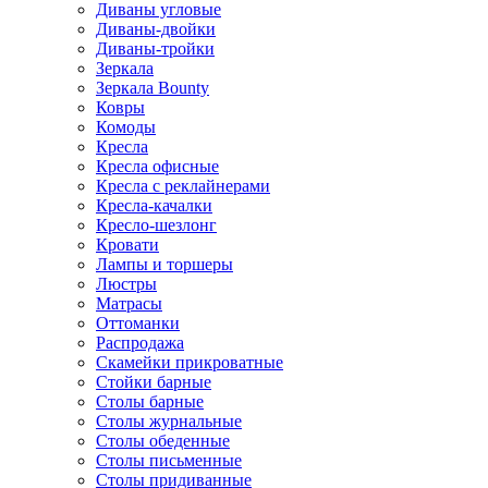
Диваны угловые
Диваны-двойки
Диваны-тройки
Зеркала
Зеркала Bounty
Ковры
Комоды
Кресла
Кресла офисные
Кресла с реклайнерами
Кресла-качалки
Кресло-шезлонг
Кровати
Лампы и торшеры
Люстры
Матрасы
Оттоманки
Распродажа
Скамейки прикроватные
Стойки барные
Столы барные
Столы журнальные
Столы обеденные
Столы письменные
Столы придиванные