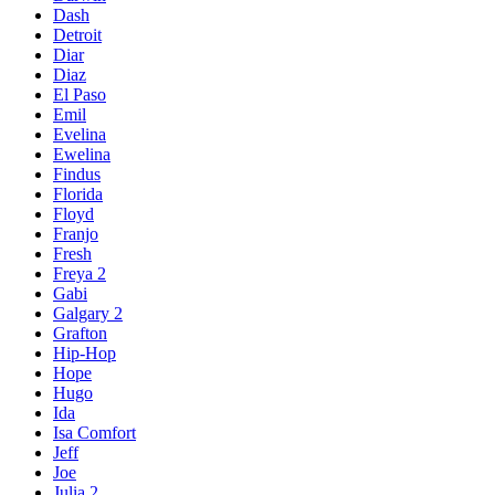
Dash
Detroit
Diar
Diaz
El Paso
Emil
Evelina
Ewelina
Findus
Florida
Floyd
Franjo
Fresh
Freya 2
Gabi
Galgary 2
Grafton
Hip-Hop
Hope
Hugo
Ida
Isa Comfort
Jeff
Joe
Julia 2