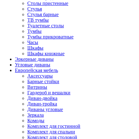
Столы пристенные
Стулья
Стулья барные
ТВ тумбы
Туалетные столы
Тумбы
Тумбы прикроватные
Часы
Шкафы
Шкафы книжные
Эркерные диваны
Угловые диваны
Европейская мебель
Аксессуары
Барные стойки
Витрины
Гардероб и вешалки
Диван-двойка
Диван-тройка
Диваны угловые
Зеркала
Комоды
Комплект для гостинной
Комплект для спальни
Комплект для столовой