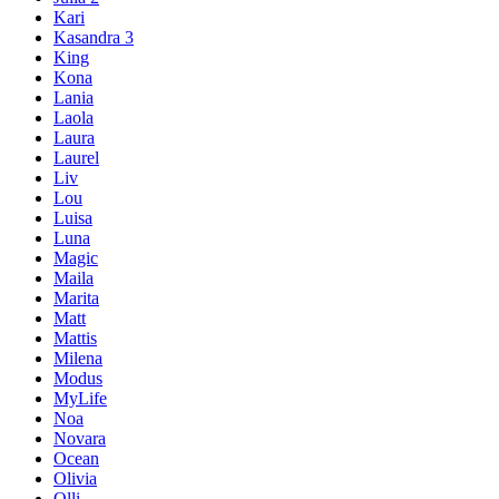
Kari
Kasandra 3
King
Kona
Lania
Laola
Laura
Laurel
Liv
Lou
Luisa
Luna
Magic
Maila
Marita
Matt
Mattis
Milena
Modus
MyLife
Noa
Novara
Ocean
Olivia
Olli