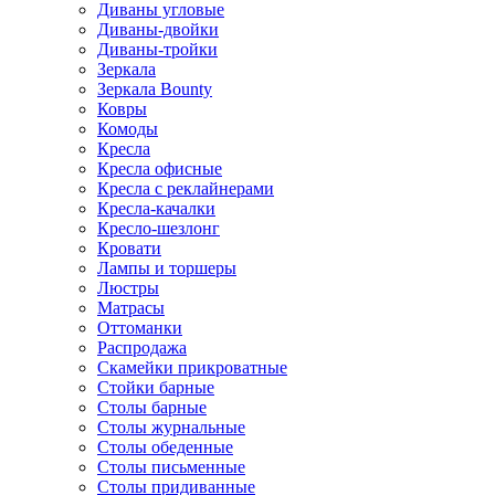
Диваны угловые
Диваны-двойки
Диваны-тройки
Зеркала
Зеркала Bounty
Ковры
Комоды
Кресла
Кресла офисные
Кресла с реклайнерами
Кресла-качалки
Кресло-шезлонг
Кровати
Лампы и торшеры
Люстры
Матрасы
Оттоманки
Распродажа
Скамейки прикроватные
Стойки барные
Столы барные
Столы журнальные
Столы обеденные
Столы письменные
Столы придиванные