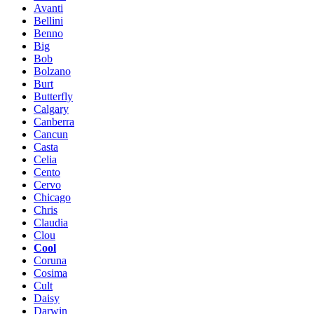
Avanti
Bellini
Benno
Big
Bob
Bolzano
Burt
Butterfly
Calgary
Canberra
Cancun
Casta
Celia
Cento
Cervo
Chicago
Chris
Claudia
Clou
Cool
Coruna
Cosima
Cult
Daisy
Darwin