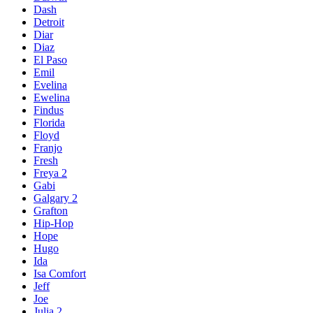
Dash
Detroit
Diar
Diaz
El Paso
Emil
Evelina
Ewelina
Findus
Florida
Floyd
Franjo
Fresh
Freya 2
Gabi
Galgary 2
Grafton
Hip-Hop
Hope
Hugo
Ida
Isa Comfort
Jeff
Joe
Julia 2