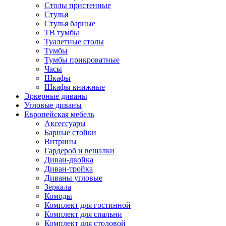
Столы пристенные
Стулья
Стулья барные
ТВ тумбы
Туалетные столы
Тумбы
Тумбы прикроватные
Часы
Шкафы
Шкафы книжные
Эркерные диваны
Угловые диваны
Европейская мебель
Аксессуары
Барные стойки
Витрины
Гардероб и вешалки
Диван-двойка
Диван-тройка
Диваны угловые
Зеркала
Комоды
Комплект для гостинной
Комплект для спальни
Комплект для столовой