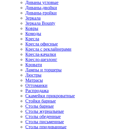
Диваны угловые
Диваны-двойки
Диваны-тройки
Зеркала
Зеркала Bounty
Ковры
Комоды
Кресла
Кресла офисные
Кресла с реклайнерами
Кресла-качалки
Кресло-шезлонг
Кровати
Лампы и торшеры
Люстры
Матрасы
Оттоманки
Распродажа
Скамейки прикроватные
Стойки барные
Столы барные
Столы журнальные
Столы обеденные
Столы письменные
Столы придиванные