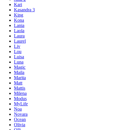
Kari
Kasandra 3
King
Kona
Lania
Laola
Laura
Laurel
Liv
Lou
Luisa
Luna
Magic
Maila
Marita
Matt
Mattis
Milena
Modus
MyLife
Noa
Novara
Ocean
Olivia
Olli