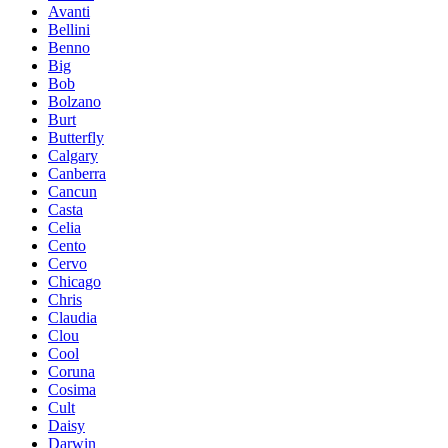
Avanti
Bellini
Benno
Big
Bob
Bolzano
Burt
Butterfly
Calgary
Canberra
Cancun
Casta
Celia
Cento
Cervo
Chicago
Chris
Claudia
Clou
Cool
Coruna
Cosima
Cult
Daisy
Darwin