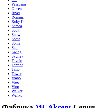
Pasadena
Queen
River
Romina
Ruby II
Samoa
Scott
Snow
Soma
Sonia
Step
Swing
Sydney
Tavolo
Terreno
Timo
Tower
Viano
Vigo
Vino
Walker
Wanko
Фабрика
MCAkcent
Серия