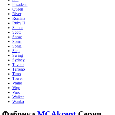
Pasadena
Queen
River
Romina
Ruby II
Samoa
Scott
Snow
Soma
Sonia
Step
Swing
Sydney
Tavolo
Terreno
Timo
Tower
Viano
Vigo
Vino
Walker
Wanko
Фабрика
MCAkcent
Серия