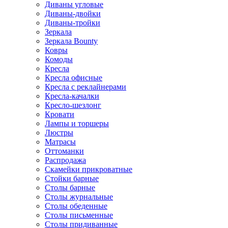
Диваны угловые
Диваны-двойки
Диваны-тройки
Зеркала
Зеркала Bounty
Ковры
Комоды
Кресла
Кресла офисные
Кресла с реклайнерами
Кресла-качалки
Кресло-шезлонг
Кровати
Лампы и торшеры
Люстры
Матрасы
Оттоманки
Распродажа
Скамейки прикроватные
Стойки барные
Столы барные
Столы журнальные
Столы обеденные
Столы письменные
Столы придиванные