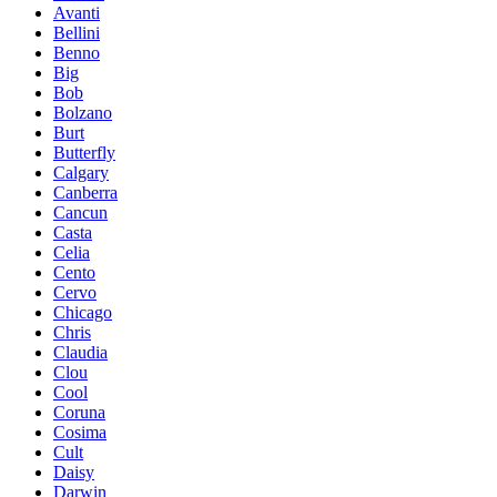
Avanti
Bellini
Benno
Big
Bob
Bolzano
Burt
Butterfly
Calgary
Canberra
Cancun
Casta
Celia
Cento
Cervo
Chicago
Chris
Claudia
Clou
Cool
Coruna
Cosima
Cult
Daisy
Darwin