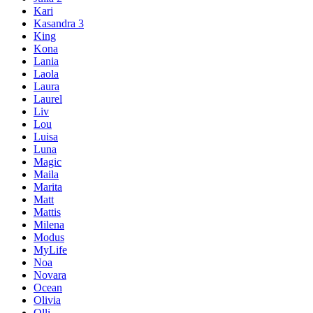
Kari
Kasandra 3
King
Kona
Lania
Laola
Laura
Laurel
Liv
Lou
Luisa
Luna
Magic
Maila
Marita
Matt
Mattis
Milena
Modus
MyLife
Noa
Novara
Ocean
Olivia
Olli