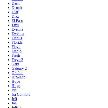
Dash
Detroit
Diar
Diaz
El Paso
Emil
Evelina
Ewelina
Findus
Florida
Floyd
Franjo
Fresh
Freya 2
Gabi
Galgary 2
Grafton
Hip-Hop
Hope
Hugo
Ida
Isa Comfort
Jeff
Joe
Julia 2