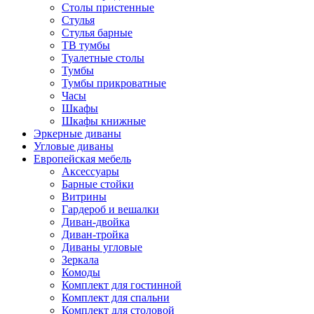
Столы пристенные
Стулья
Стулья барные
ТВ тумбы
Туалетные столы
Тумбы
Тумбы прикроватные
Часы
Шкафы
Шкафы книжные
Эркерные диваны
Угловые диваны
Европейская мебель
Аксессуары
Барные стойки
Витрины
Гардероб и вешалки
Диван-двойка
Диван-тройка
Диваны угловые
Зеркала
Комоды
Комплект для гостинной
Комплект для спальни
Комплект для столовой