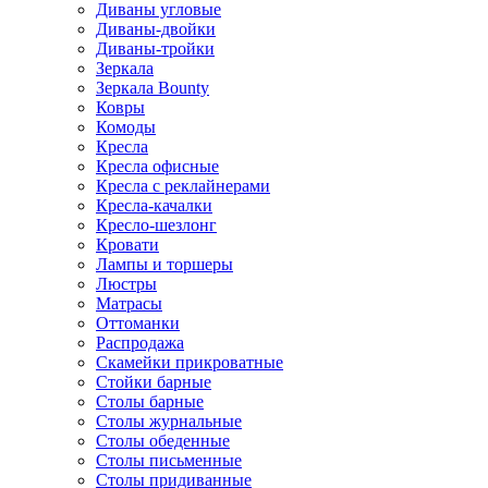
Диваны угловые
Диваны-двойки
Диваны-тройки
Зеркала
Зеркала Bounty
Ковры
Комоды
Кресла
Кресла офисные
Кресла с реклайнерами
Кресла-качалки
Кресло-шезлонг
Кровати
Лампы и торшеры
Люстры
Матрасы
Оттоманки
Распродажа
Скамейки прикроватные
Стойки барные
Столы барные
Столы журнальные
Столы обеденные
Столы письменные
Столы придиванные