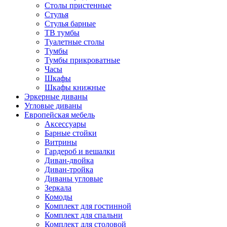
Столы пристенные
Стулья
Стулья барные
ТВ тумбы
Туалетные столы
Тумбы
Тумбы прикроватные
Часы
Шкафы
Шкафы книжные
Эркерные диваны
Угловые диваны
Европейская мебель
Аксессуары
Барные стойки
Витрины
Гардероб и вешалки
Диван-двойка
Диван-тройка
Диваны угловые
Зеркала
Комоды
Комплект для гостинной
Комплект для спальни
Комплект для столовой