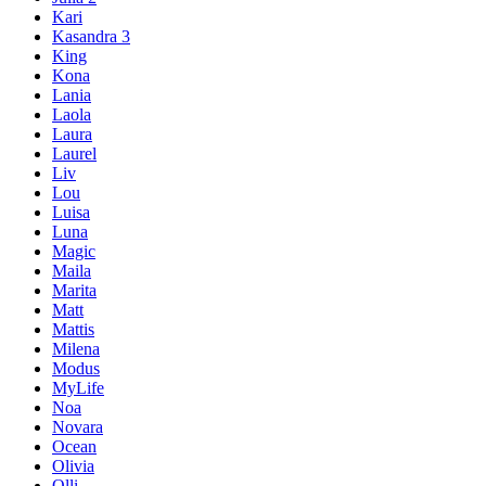
Kari
Kasandra 3
King
Kona
Lania
Laola
Laura
Laurel
Liv
Lou
Luisa
Luna
Magic
Maila
Marita
Matt
Mattis
Milena
Modus
MyLife
Noa
Novara
Ocean
Olivia
Olli