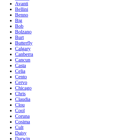
Avanti
Bellini
Benno
Big
Bob
Bolzano
Burt
Butterfly
Calgary
Canberra
Cancun
Casta
Celia
Cento
Cervo
Chicago
Chris
Claudia
Clou
Cool
Coruna
Cosima
Cult
Daisy
Darwin