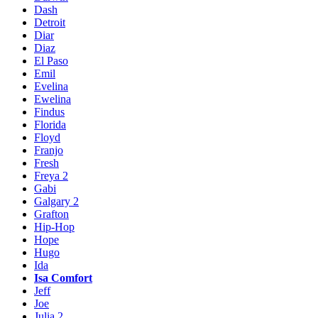
Dash
Detroit
Diar
Diaz
El Paso
Emil
Evelina
Ewelina
Findus
Florida
Floyd
Franjo
Fresh
Freya 2
Gabi
Galgary 2
Grafton
Hip-Hop
Hope
Hugo
Ida
Isa Comfort
Jeff
Joe
Julia 2