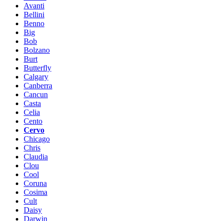
Avanti
Bellini
Benno
Big
Bob
Bolzano
Burt
Butterfly
Calgary
Canberra
Cancun
Casta
Celia
Cento
Cervo
Chicago
Chris
Claudia
Clou
Cool
Coruna
Cosima
Cult
Daisy
Darwin