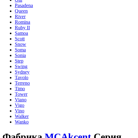
Pasadena
Queen
River
Romina
Ruby II
Samoa
Scott
Snow
Soma
Sonia
Step
Swing
Sydney
Tavolo
Terreno
Timo
Tower
Viano
Vigo
Vino
Walker
Wanko
Фабрика
MCAkcent
Серия