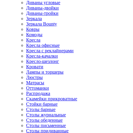
Диваны угловые
Диваны-двойки
Диваны-тройки
Зеркала
Зеркала Bounty
Ковры
Комоды
Кресла
Кресла офисные
Кресла с реклайнерами
Кресла-качалки
Кресло-шезлонг
Кровати
Лампы и торшеры
Люстры
Матрасы
Оттоманки
Распродажа
Скамейки прикроватные
Стойки барные
Столы барные
Столы журнальные
Столы обеденные
Столы письменные
Столы придиванные