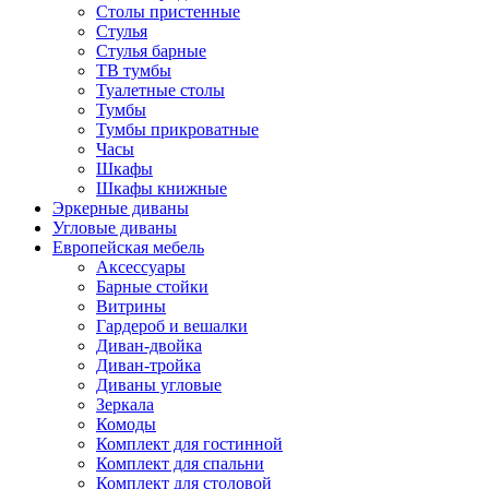
Столы пристенные
Стулья
Стулья барные
ТВ тумбы
Туалетные столы
Тумбы
Тумбы прикроватные
Часы
Шкафы
Шкафы книжные
Эркерные диваны
Угловые диваны
Европейская мебель
Аксессуары
Барные стойки
Витрины
Гардероб и вешалки
Диван-двойка
Диван-тройка
Диваны угловые
Зеркала
Комоды
Комплект для гостинной
Комплект для спальни
Комплект для столовой