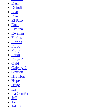
Dash
Detroit
Diar
Diaz
El Paso
Emil
Evelina
Ewelina
Findus
Florida
Floyd
Franjo
Fresh
Freya 2
Gabi
Galgary 2
Grafton
Hip-Hop
Hope
Hugo
Ida
Isa Comfort
Jeff
Joe
Julia 2