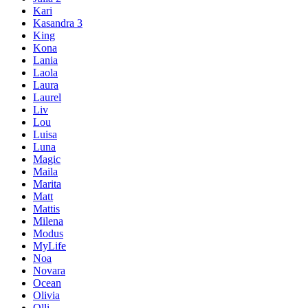
Kari
Kasandra 3
King
Kona
Lania
Laola
Laura
Laurel
Liv
Lou
Luisa
Luna
Magic
Maila
Marita
Matt
Mattis
Milena
Modus
MyLife
Noa
Novara
Ocean
Olivia
Olli